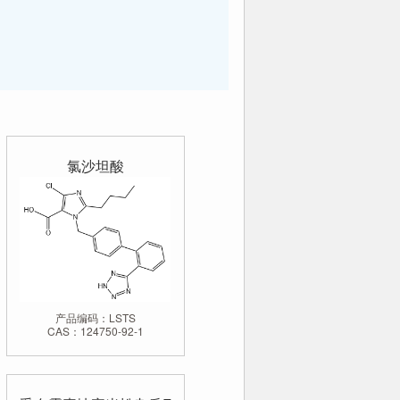
氯沙坦酸
产品编码：LSTS
CAS：124750-92-1