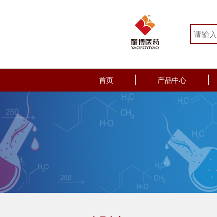
首页
产品中心