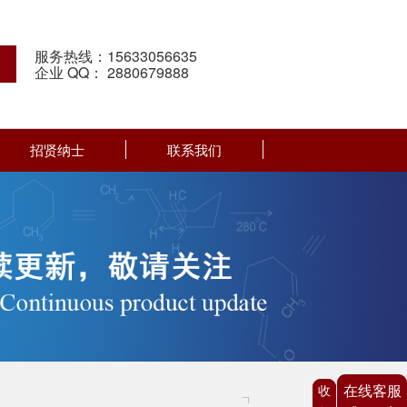
服务热线：
15633056635
企业 QQ：
2880679888
招贤纳士
联系我们
在线客服
展
收
展