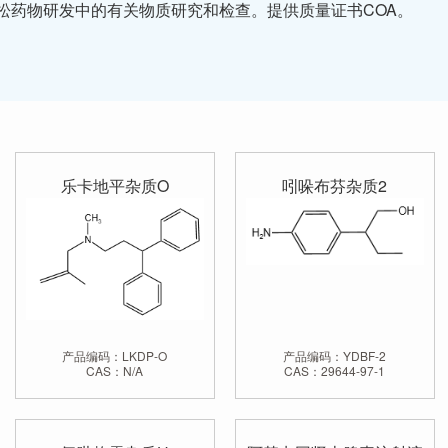
松药物研发中的有关物质研究和检查。提供质量证书COA。
乐卡地平杂质O
吲哚布芬杂质2
产品编码：LKDP-O
产品编码：YDBF-2
CAS：N/A
CAS：29644-97-1