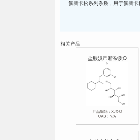
氟替卡松系列杂质，用于氟替卡
相关产品
盐酸溴己新杂质O
产品编码：XJX-O
CAS：N/A