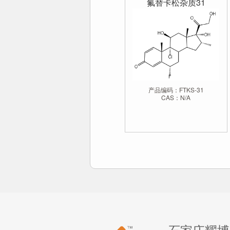
氟替卡松杂质31
产品编码：FTKS-31
CAS：N/A
石家庄耀博