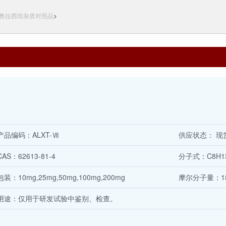
奥拉西坦杂质对照品
>
产品编码：ALXT-Ⅶ
供应状态： 现
CAS：62613-81-4
分子式：C8H1
包装：10mg,25mg,50mg,100mg,200mg
摩尔分子量：18
用途：仅用于研发试验中鉴别、检查。