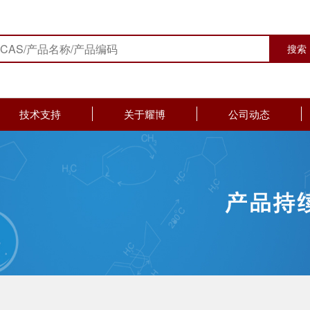
技术支持
关于耀博
公司动态