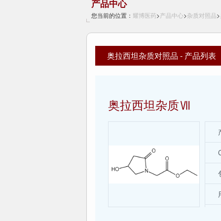
产品中心
您当前的位置：
耀博医药
>
产品中心
>
杂质对照品
>
奥拉西坦杂质对照品 - 产品列表
奥拉西坦杂质Ⅶ